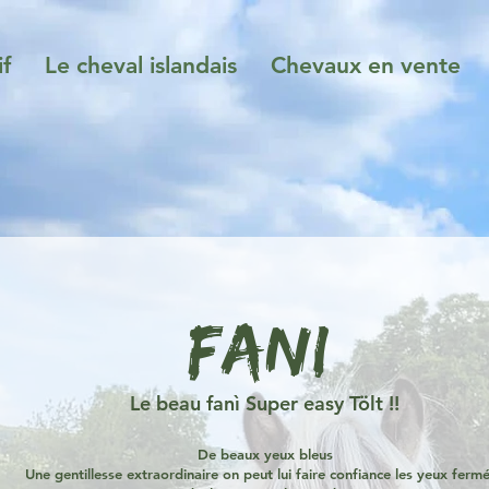
if
Le cheval islandais
Chevaux en vente
FANI
Le beau fanì Super easy Tölt !!
De beaux yeux bleus
Une gentillesse extraordinaire on peut lui faire confiance les yeux ferm