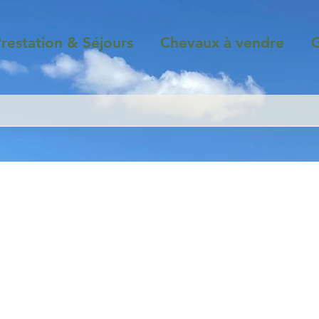
restation & Séjours
Chevaux à vendre
G