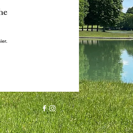
he
ier.