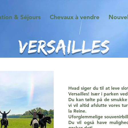
ation & Séjours
Chevaux à vendre
Nouvel
VERSAILLES
Hvad siger du til at leve slo
Versailles! Især i parken ved
Du kan tølte på de smukke 
vi vil altid afslutte vores
la Reine.
Uforglemmelige souvenirbil
Du vil også have mulighed
ønsker det!