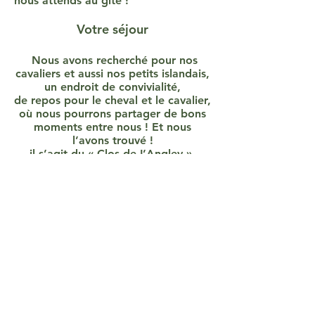
nous attends au gîte !
Votre séjour
Nous avons recherché pour nos
cavaliers et aussi nos petits islandais,
un endroit de convivialité,
de repos pour le cheval et le cavalier,
où nous pourrons partager de bons
moments entre nous ! Et nous
l’avons trouvé !
il s’agit du « Clos de L’Angley ».
Un accueil chaleureux, le gîte en lui-
même, une ferme restaurée et
l’accueil pour nos petits « loulous »
paddock herbagé !
Pour les cavaliers, C’est Le Moment
de Repos !! N’hésitez pas à consulter
Internet !
Pour nous, le repos du cheval et du
cavalier est une priorité dans le choix
de « l’étape » !