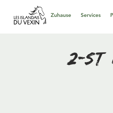
Zuhause
Services
P
2-stü