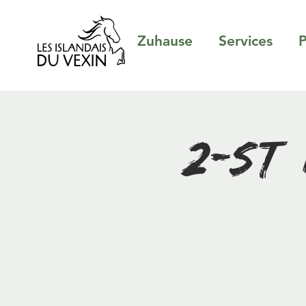
Zuhause
Services
P
2-stü