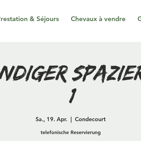
restation & Séjours
Chevaux à vendre
G
ndiger Spazi
(1)
Sa., 19. Apr.
  |  
Condecourt
telefonische Reservierung