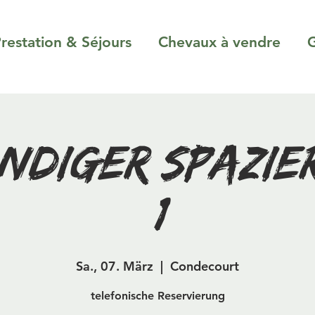
restation & Séjours
Chevaux à vendre
G
ndiger Spazi
(1)
Sa., 07. März
  |  
Condecourt
telefonische Reservierung