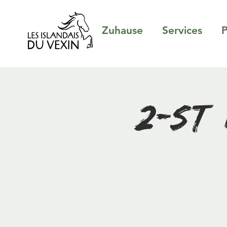
Zuhause
Services
P
2-stü