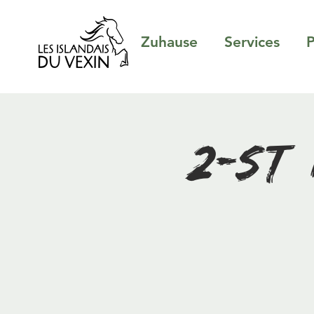
Zuhause
Services
P
2-stü