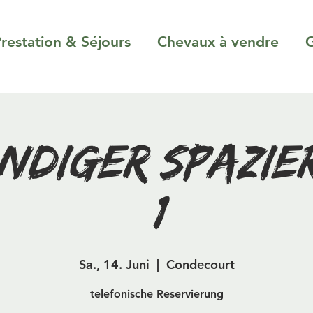
restation & Séjours
Chevaux à vendre
G
ndiger Spazi
(1)
Sa., 14. Juni
  |  
Condecourt
telefonische Reservierung