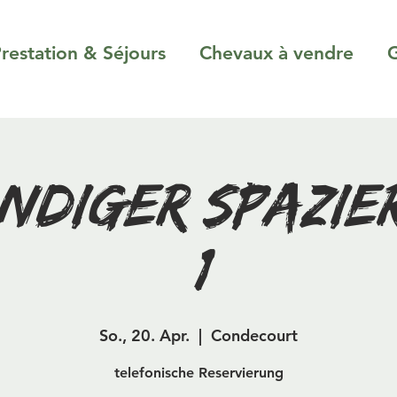
restation & Séjours
Chevaux à vendre
G
ndiger Spazi
(1)
So., 20. Apr.
  |  
Condecourt
telefonische Reservierung