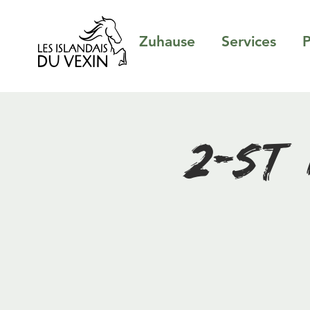
Zuhause
Services
P
2-stü